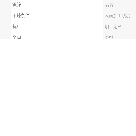
镀锌
品名
干燥条件
表面加工状况
抗压
加工定制
全国
类型
涂镀
用途范围
耐刮
配送服务
可配送到厂
义：
，业内又称彩钢板，彩板。彩色涂层钢板是以冷轧钢板和镀锌钢板为基板，
法涂上涂料(辊涂法)，经过烘烤和冷却而制成的产品。
板具有轻质、美观和良好的防腐蚀性能，又可直接加工，它给建筑业、造
材料，起到了以钢代木、施工、节约能源、防止污染等良好效果。