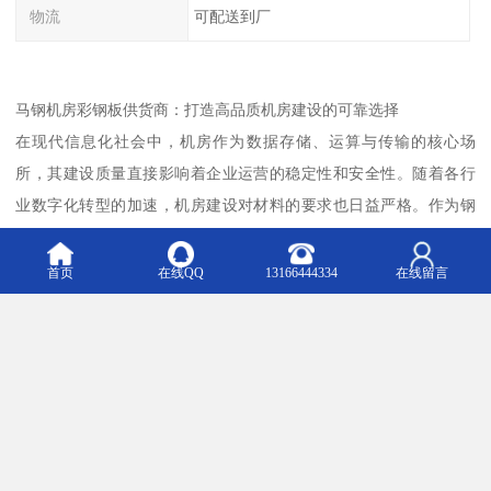
物流
可配送到厂
马钢机房彩钢板供货商：打造高品质机房建设的可靠选择
在现代信息化社会中，机房作为数据存储、运算与传输的核心场
所，其建设质量直接影响着企业运营的稳定性和安全性。随着各行
业数字化转型的加速，机房建设对材料的要求也日益严格。作为钢
铁贸易与加工领域的专业企业，上海轩本实业有限公司依托产业全
配套优势，以马钢机房彩钢板为核心产品，为各类机房项目提供高
首页
在线QQ
13166444334
在线留言
效、可靠的材料供应与配套服务。