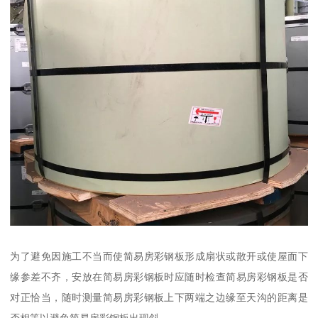
为了避免因施工不当而使简易房彩钢板形成扇状或散开或使屋面下
缘参差不齐，安放在简易房彩钢板时应随时检查简易房彩钢板是否
对正恰当，随时测量简易房彩钢板上下两端之边缘至天沟的距离是