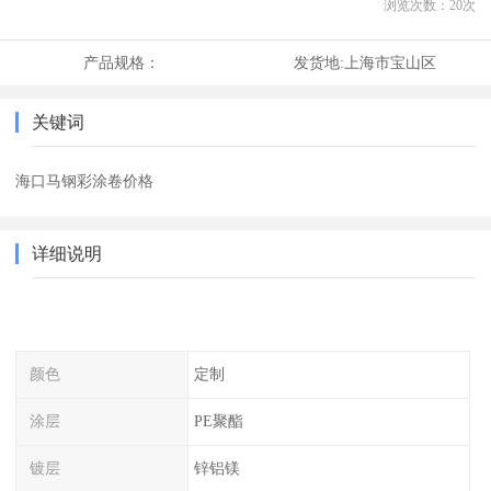
浏览次数：
20
次
产品规格：
发货地:
上海市宝山区
关键词
海口马钢彩涂卷价格
详细说明
颜色
定制
涂层
PE聚酯
镀层
锌铝镁