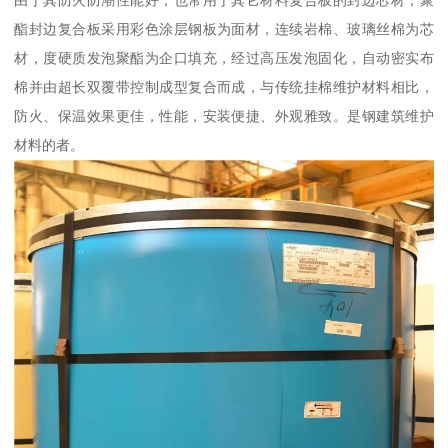
由于其防火防潮性能好，也常用于其它材料复合板的封边芯材，聚
酯封边复合板采用彩色涂层钢板为面材，连续岩棉、玻璃丝棉为芯
材，度硬质发泡聚酯为企口填充，经过高压发泡固化，自动密实布
棉并由超长双覆带控制成型复合而成，与传统挂棉维护材料相比，
防火、保温效果更佳，性能，安装便捷、外观雅致。是钢建筑维护
材料的者。