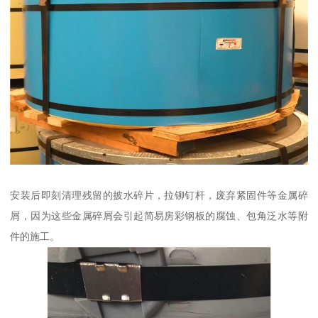
安装后即刻清理残留的披水碎片，拉铆钉杆，废弃紧固件等金属碎
屑，因为这些金属碎屑会引起简易房彩钢板的腐蚀、包角泛水等附
件的施工。