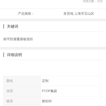
浏览次数：
43
次
产品规格：
发货地:
上海市宝山区
关键词
南平防腐覆膜板报价
详细说明
颜色
定制
涂层
PVDF氟碳
镀层
镀铝锌