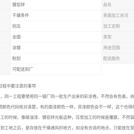
镀铝锌
品名
干燥条件
表面加工状况
抗压
加工定制
全国
类型
涂镀
用途范围
耐刮
配送服务
可配送到厂
过程中要注意的事项
差，同一工程要使用同一钢厂同一批生产出来的彩涂卷。不然会有色差。
把颜色代码核对清楚，有的面漆颜色一样，背漆颜色会不一样，这个也得
加工的时候，像碳油漆、镀铝锌光板这种，压型加工的时候是覆膜，不然
运到工地之后，是存放在干燥通风的地方，如没有合适的地点，只能放在