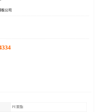
钢板公司
4334
PE聚酯