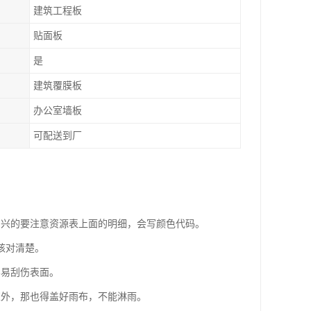
建筑工程板
贴面板
是
建筑覆膜板
办公室墙板
可配送到厂
尚兴的要注意资源表上面的明细，会写颜色代码。
核对清楚。
容易刮伤表面。
室外，那也得盖好雨布，不能淋雨。