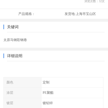
浏览次数：
32
次
产品规格：
发货地:
上海市宝山区
关键词
太原马钢彩钢卷
详细说明
颜色
定制
涂层
PE聚酯
镀层
镀铝锌