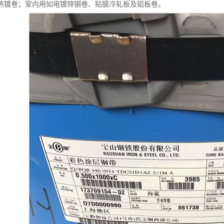
热镀卷；室内用如电镀锌钢卷、贴膜冷轧板及铝板卷。