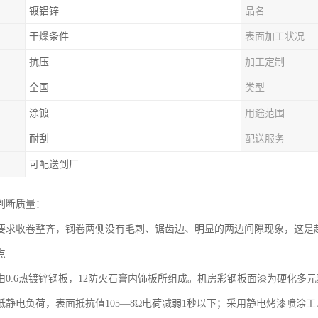
镀铝锌
品名
干燥条件
表面加工状况
抗压
加工定制
全国
类型
涂镀
用途范围
耐刮
配送服务
可配送到厂
判断质量：
要求收卷整齐，钢卷两侧没有毛刺、锯齿边、明显的两边间隙现象，这是
点
由0.6热镀锌钢板，12防火石膏内饰板所组成。机房彩钢板面漆为硬化多
低静电负荷，表面抵抗值105—8Ώ电荷减弱1秒以下；采用静电烤漆喷涂