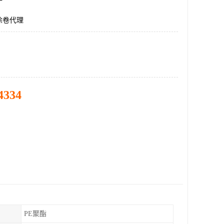
涂卷代理
4334
PE聚酯