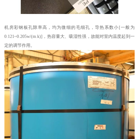
机房彩钢板孔隙率高，均为微细的毛细孔，导热系数小[一般为
0.121~0.205w/(m.k)]，热容量大、吸湿性强，故能对室内温度起到一
定的调节作用。