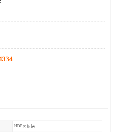
区
4334
HDP高耐候