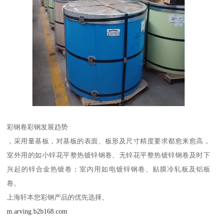
彩钢卷彩钢发展趋势
，采用量基板，对基板的表面、板形及尺寸精度要求都愈来愈高，
室外用的如小锌花平整热镀锌钢卷、无锌花平整热镀锌钢卷及时下
兴起的锌合金热镀卷；室内用如电镀锌钢卷、贴膜冷轧板及铝板
卷。
上海轩本您彩钢产品的优先选择。
m.arving.b2b168.com