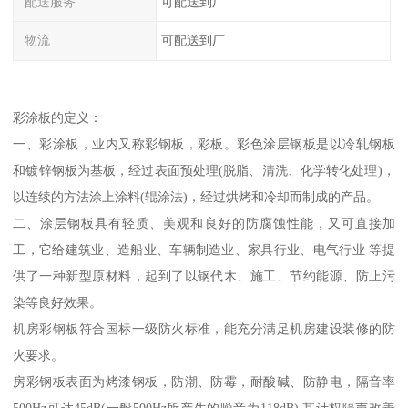
配送服务
可配送到厂
物流
可配送到厂
彩涂板的定义：
一、彩涂板，业内又称彩钢板，彩板。彩色涂层钢板是以冷轧钢板
和镀锌钢板为基板，经过表面预处理(脱脂、清洗、化学转化处理)，
以连续的方法涂上涂料(辊涂法)，经过烘烤和冷却而制成的产品。
二、涂层钢板具有轻质、美观和良好的防腐蚀性能，又可直接加
工，它给建筑业、造船业、车辆制造业、家具行业、电气行业 等提
供了一种新型原材料，起到了以钢代木、施工、节约能源、防止污
染等良好效果。
机房彩钢板符合国标一级防火标准，能充分满足机房建设装修的防
火要求。
房彩钢板表面为烤漆钢板，防潮、防霉，耐酸碱、防静电，隔音率
500Hz可达45dB(一般500Hz所产生的噪音为118dB),其计权隔声改善