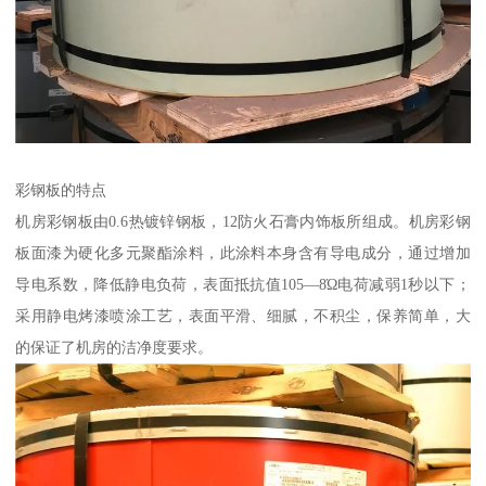
彩钢板的特点
机房彩钢板由0.6热镀锌钢板，12防火石膏内饰板所组成。机房彩钢
板面漆为硬化多元聚酯涂料，此涂料本身含有导电成分，通过增加
导电系数，降低静电负荷，表面抵抗值105—8Ώ电荷减弱1秒以下；
采用静电烤漆喷涂工艺，表面平滑、细腻，不积尘，保养简单，大
的保证了机房的洁净度要求。