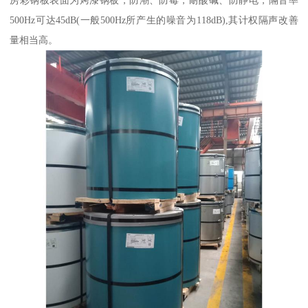
500Hz可达45dB(一般500Hz所产生的噪音为118dB),其计权隔声改善
量相当高。