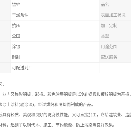
镀锌
品名
干燥条件
表面加工状况
抗压
加工定制
全国
类型
涂镀
用途范围
耐刮
配送服务
可配送到厂
义：
，业内又称彩钢板，彩板。彩色涂层钢板是以冷轧钢板和镀锌钢板为基板，
法涂上涂料(辊涂法)，经过烘烤和冷却而制成的产品。
板具有轻质、美观和良好的防腐蚀性能，又可直接加工，它给建筑业、造
材料，起到了以钢代木、施工、节约能源、防止污染等良好效果。