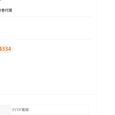
涂卷代理
4334
PVDF氟碳