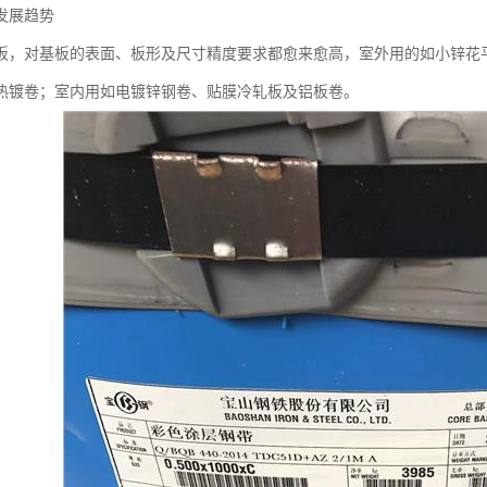
发展趋势
板，对基板的表面、板形及尺寸精度要求都愈来愈高，室外用的如小锌花
热镀卷；室内用如电镀锌钢卷、贴膜冷轧板及铝板卷。