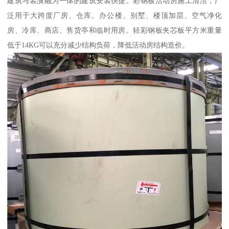
建筑与装潢融为一体的建筑安装快捷。彩钢板活动房施工清洁，广
泛用于大跨度厂房、仓库、办公楼、别墅、楼顶加层、空气净化
房、冷库、商店、售货亭和临时用房。轻彩钢板夹芯板平方米重量
低于14KG可以充分减少结构负荷，降低活动房结构造价。