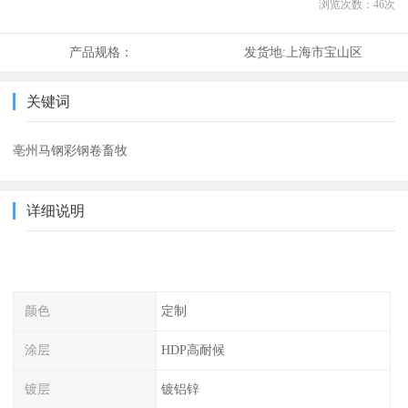
浏览次数：
46
次
产品规格：
发货地:
上海市宝山区
关键词
亳州马钢彩钢卷畜牧
详细说明
颜色
定制
涂层
HDP高耐候
镀层
镀铝锌