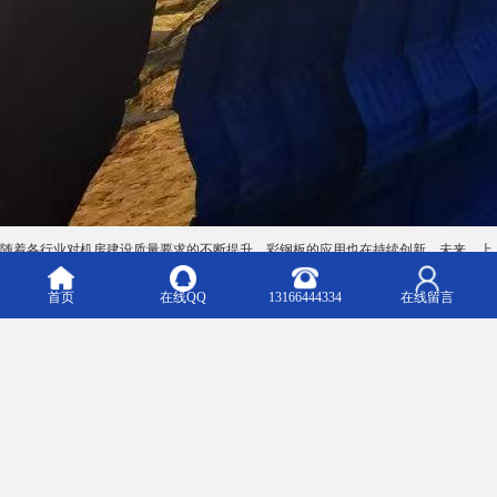
让我们在诚信与专业的基础上，共同创造更多价值，为行业的健康发展贡献一份力
量。
m.arving.b2b168.com
Top
主营产品：彩钢卷 彩钢板 彩钢瓦 镀铝锌 PET覆膜板 防腐覆膜板
版权所有：上海轩本实业有限公司
首页
在线QQ
13166444334
在线留言