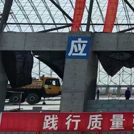
4. 防火安全性
机房是火灾防范的重点区域，彩钢板的防火性能直接关系到人员与设备的安全。我们
供应的产品在选材与工艺上都注重防火指标的达标，为客户提供多一重的安全保障。
客户至上，持续优化服务体系
在整个合作过程中，我们始终将企业信誉放在重要位置。从初次沟通到订单确认，从
加工生产到物流配送，从售后回访到问题处理，我们都力求做到细致周到。每一位客
户的需求都可能有所不同，我们的团队会认真倾听，并结合产品特性给出合理的建
议。
例如，在机房项目中，客户可能对板材的尺寸精度有较高要求，这时我们会利用自有
工厂的加工能力，严格控制误差范围。如果客户对交货期有紧迫需求，我们会优先安
排排产，确保不延误工期。面对客户提出的疑问或反馈，我们也会在第一时间响应，