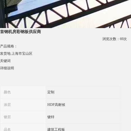
镀层
镀锌
品名
建筑工程板
使用条件
干燥条件
表面加工状况
贴面板
特殊功能
抗压
加工定制
是
可售卖地
全国
类型
建筑覆膜板
产品表面描述
涂镀
用途范围
办公室墙板