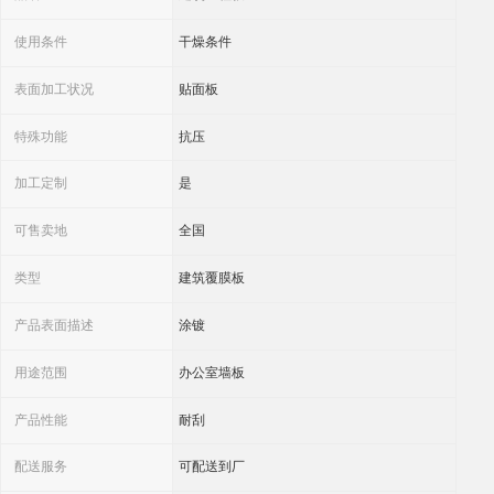
产品性能
耐刮
配送服务
可配送到厂
物流
可配送到厂
在现代化建设的浪潮中，机房作为信息与数据流通的核心枢纽，其建设质量直接关系
到整个系统的稳定运行。而机房彩钢板，作为机房围护结构的重要组成部分，不仅要
具备良好的承载能力，还需兼顾美观、防火、耐候等性能。在这一领域，上海轩本实
业有限公司凭借多年积累的行业经验与完善的产业配套，成为众多客户信赖的首钢机
房彩钢板供应商。
深耕行业，构建完善供应链