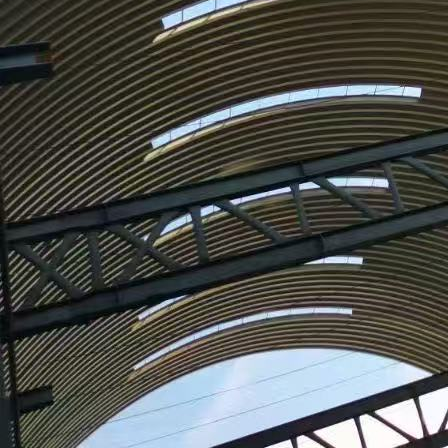
首钢机房彩钢板供应商
浏览次数：
69
次
产品规格：
发货地:
上海市宝山区
关键词
详细说明
颜色
定制
涂层
HDP高耐候