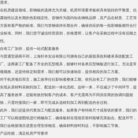
工厂可以根据图纸进行精确加工，确保板材在现场安装时能够完美贴合。配送环节，
我们会根据项目进度合理安排物流，确保材料按时到达，不影响施工节奏。
产品性能，满足机房严苛要求
机房作为特殊场所，对彩钢板的各项性能有着较高的要求。我们供应的首钢彩钢板在
以下几个方面表现突出：
1. 良好的承载能力
机房内需要安装各类机柜、设备以及线槽，这些都需要彩钢板具备一定的承重能力。
我们的产品经过严格的生产工艺控制，确保板材具有较高的强度与刚度，能够满足机
房结构的稳定性需求。
2. 优异的耐腐蚀性能
机房环境通常需要保持一定的温湿度，如果板材耐腐蚀性不足，长期使用后可能会出
现锈蚀问题。镀铝锌与氟碳涂层等工艺的应用，让彩钢板在面对潮湿或含有微量腐蚀
物的空气时，仍能保持良好的表面状态。
3. 长久的美观效果
机房作为企业形象的一部分，内部环境的美观度同样不可忽视。高耐候彩钢板具有较
好的抗紫外线能力，能够长时间保持色彩鲜艳，不易褪色。这对于需要长期维持整洁
形象的机房来说，是一个重要的加分项。