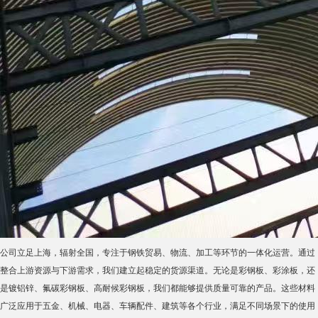
整合上游资源与下游需求，我们建立起稳定的货源渠道。无论是彩钢板、彩涂板，还
是镀铝锌、氟碳彩钢板、高耐候彩钢板，我们都能够提供质量可靠的产品。这些材料
广泛应用于五金、机械、电器、车辆配件、建筑等各个行业，满足不同场景下的使用
需求。
在机房建设领域，彩钢板的选择尤为关键。机房环境要求板材具有较好的平整度、抗
腐蚀性以及长期的色彩稳定性。首钢作为国内知名钢铁品牌，其产品在材质、工艺等
方面有着严格的标准。我们与首钢保持长期合作，确保供应的每一批彩钢板都符合行
业标准。同时，我们坚守诚信经营原则，价格透明，让客户在采购过程中没有后顾之
忧。
自有工厂加持，提供一站式配套服务
与普通贸易商不同，上海轩本实业有限公司拥有自己的屋面系统和楼承系统配套工
厂。这两家工厂配备了齐全的瓦型模具，能够针对各类压型钢板进行加工。无论是常
规规格，还是特殊定制需求，我们都可以快速响应，提供相应的加工方案。
对于机房项目而言，施工效率往往影响着整体工期。依托自有工厂的优势，我们能够
实现从原材料采购到加工、配送的一体化流程。这样一来，不仅减少了中间环节，提
高了服务效率，还能有效控制客户的成本。客户无需再为不同供应商的协调问题烦
恼，只需对接我们一家，即可完成从选材到加工再到配送的全过程。
此外，我们还提供代客加工与配送服务。如果客户有特殊尺寸或形状的要求，我们的