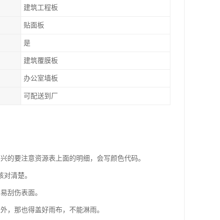
建筑工程板
贴面板
是
建筑覆膜板
办公室墙板
可配送到厂
尚兴的要注意资源表上面的明细，会写颜色代码。
核对清楚。
容易刮伤表面。
室外，那也得盖好雨布，不能淋雨。