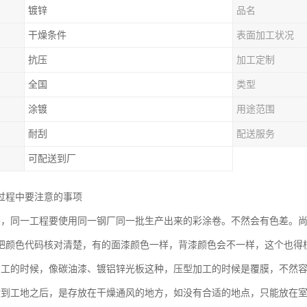
镀锌
品名
干燥条件
表面加工状况
抗压
加工定制
全国
类型
涂镀
用途范围
耐刮
配送服务
可配送到厂
过程中要注意的事项
差，同一工程要使用同一钢厂同一批生产出来的彩涂卷。不然会有色差。
把颜色代码核对清楚，有的面漆颜色一样，背漆颜色会不一样，这个也得
加工的时候，像碳油漆、镀铝锌光板这种，压型加工的时候是覆膜，不然
运到工地之后，是存放在干燥通风的地方，如没有合适的地点，只能放在