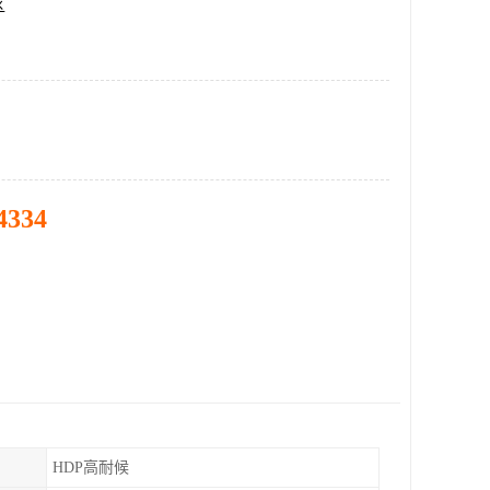
区
4334
HDP高耐候