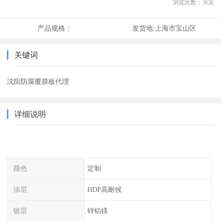
浏览次数：
36
次
产品规格：
发货地:
上海市宝山区
关键词
沈阳防腐覆膜板代理
详细说明
颜色
定制
涂层
HDP高耐候
镀层
锌铝镁