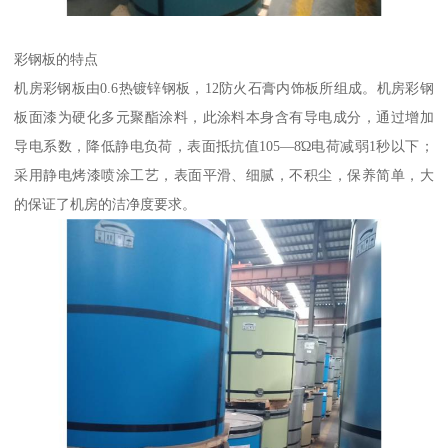
彩钢板的特点
机房彩钢板由0.6热镀锌钢板，12防火石膏内饰板所组成。机房彩钢
板面漆为硬化多元聚酯涂料，此涂料本身含有导电成分，通过增加
导电系数，降低静电负荷，表面抵抗值105—8Ώ电荷减弱1秒以下；
采用静电烤漆喷涂工艺，表面平滑、细腻，不积尘，保养简单，大
的保证了机房的洁净度要求。