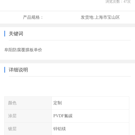
浏览次数：
47
次
产品规格：
发货地:
上海市宝山区
关键词
阜阳防腐覆膜板单价
详细说明
颜色
定制
涂层
PVDF氟碳
镀层
锌铝镁