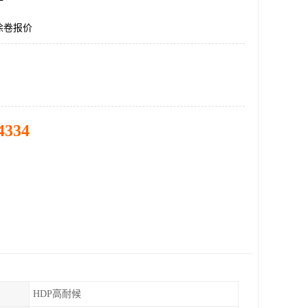
涂卷报价
4334
HDP高耐候