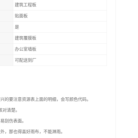
建筑工程板
贴面板
是
建筑覆膜板
办公室墙板
可配送到厂
尚兴的要注意资源表上面的明细，会写颜色代码。
核对清楚。
容易刮伤表面。
室外，那也得盖好雨布，不能淋雨。