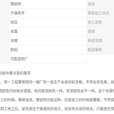
镀铝锌
品名
干燥条件
表面加工状况
抗压
加工定制
全国
类型
涂镀
用途范围
耐刮
配送服务
可配送到厂
过程中要注意的事项
差，同一工程要使用同一钢厂同一批生产出来的彩涂卷。不然会有色差。
把颜色代码核对清楚，有的面漆颜色一样，背漆颜色会不一样，这个也得
加工的时候，像碳油漆、镀铝锌光板这种，压型加工的时候是覆膜，不然
运到工地之后，是存放在干燥通风的地方，如没有合适的地点，只能放在