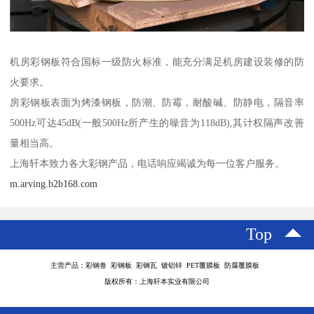
机房彩钢板符合国标一级防火标准，能充分满足机房建设装修的防
火要求。
房彩钢板表面为烤漆钢板，防潮、防霉，耐酸碱、防静电，隔音率
500Hz可达45dB(一般500Hz所产生的噪音为118dB),其计权隔声改善
量相当高。
上海轩本致力各大彩钢产品，电话响应竭诚为每一位客户服务。
m.arving.b2b168.com
Top
主营产品：彩钢卷 彩钢板 彩钢瓦 镀铝锌 PET覆膜板 防腐覆膜板
版权所有：上海轩本实业有限公司