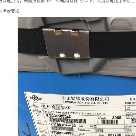
低静电负荷，表面抵抗值105—8Ώ电荷减弱1秒以下；采用静电烤漆喷涂
洁净度要求。