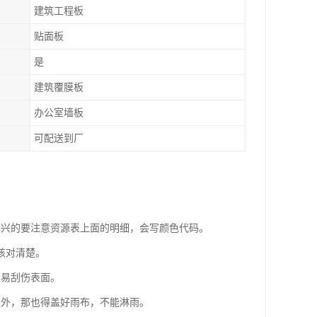
建筑工程板
贴面板
是
建筑覆膜板
办公室墙板
可配送到厂
尚兴的要注意资源表上面的明细，会写颜色代码。
核对清楚。
容易刮伤表面。
室外，那也得盖好雨布，不能淋雨。