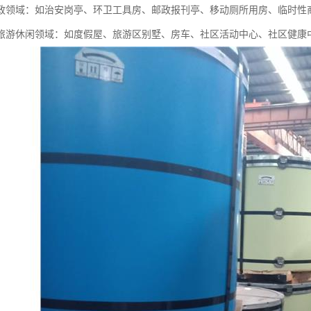
政领域：如治安岗亭、环卫工具房、邮政报刊亭、移动厕所用房、临时性
旅游休闲领域：如度假屋、旅游区别墅、房车、社区活动中心、社区健康