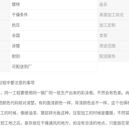
镀锌
品名
干燥条件
表面加工状况
抗压
加工定制
全国
类型
涂镀
用途范围
耐刮
配送服务
可配送到厂
过程中要注意的事项
差，同一工程要使用同一钢厂同一批生产出来的彩涂卷。不然会有色差。
把颜色代码核对清楚，有的面漆颜色一样，背漆颜色会不一样，这个也得
加工的时候，像碳油漆、镀铝锌光板这种，压型加工的时候是覆膜，不然
运到工地之后，是存放在干燥通风的地方，如没有合适的地点，只能放在