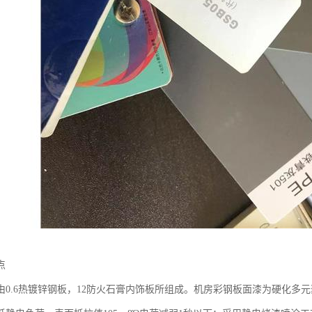
点
由0.6热镀锌钢板，12防火石膏内饰板所组成。机房彩钢板面漆为硬化多