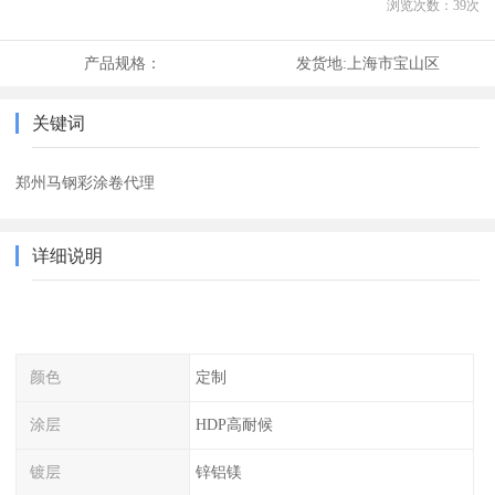
浏览次数：
39
次
产品规格：
发货地:
上海市宝山区
关键词
郑州马钢彩涂卷代理
详细说明
颜色
定制
涂层
HDP高耐候
镀层
锌铝镁