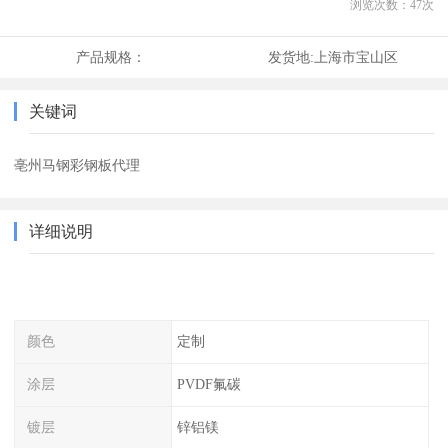
浏览次数：
47
次
产品规格：
发货地:
上海市宝山区
关键词
亳州马钢彩钢板代理
详细说明
颜色
定制
涂层
PVDF氟碳
镀层
锌铝镁