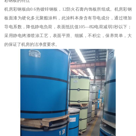
彩钢板的特点
机房彩钢板由0.6热镀锌钢板，12防火石膏内饰板所组成。机房彩钢
板面漆为硬化多元聚酯涂料，此涂料本身含有导电成分，通过增加
导电系数，降低静电负荷，表面抵抗值105—8Ώ电荷减弱1秒以下；
采用静电烤漆喷涂工艺，表面平滑、细腻，不积尘，保养简单，大
的保证了机房的洁净度要求。