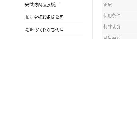
安徽防腐覆膜板厂
镀层
使用条件
长沙宝钢彩钢板公司
特殊功能
亳州马钢彩涂卷代理
可售卖地
滁州马钢彩钢板批发
产品表面描述
宝钢彩钢规格齐全 货源足
产品性能
宝钢彩钢板可根据项目工程定制
物流
亳州防腐覆膜板价格
彩涂板使用
赣州马钢彩涂卷电话
1、注意色
海口宝钢彩钢板电话
一定要注意
武汉防腐覆膜板价格
2、彩涂板
3、彩涂板