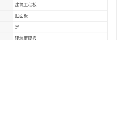
建筑工程板
贴面板
是
建筑覆膜板
办公室墙板
可配送到厂
尚兴的要注意资源表上面的明细，会写颜色代码。
核对清楚。
容易刮伤表面。
室外，那也得盖好雨布，不能淋雨。