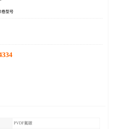
涂卷型号
4334
PVDF氟碳