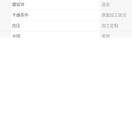
镀铝锌
品名
干燥条件
表面加工状况
抗压
加工定制
全国
类型
涂镀
用途范围
耐刮
配送服务
可配送到厂
过程中要注意的事项
差，同一工程要使用同一钢厂同一批生产出来的彩涂卷。不然会有色差。
把颜色代码核对清楚，有的面漆颜色一样，背漆颜色会不一样，这个也得
加工的时候，像碳油漆、镀铝锌光板这种，压型加工的时候是覆膜，不然
运到工地之后，是存放在干燥通风的地方，如没有合适的地点，只能放在