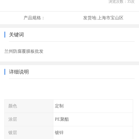
浏览次数：
35
次
产品规格：
发货地:
上海市宝山区
关键词
兰州防腐覆膜板批发
详细说明
颜色
定制
涂层
PE聚酯
镀层
镀锌