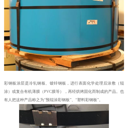
彩钢板涂层是冷轧钢板、镀锌钢板，进行表面化学处理后涂敷（辊
涂）或复合有机薄膜（PVC膜等），再经烘烤固化而制成的产品。也
有人把这种产品称之为“预辊涂彩钢板”、“塑料彩钢板”。