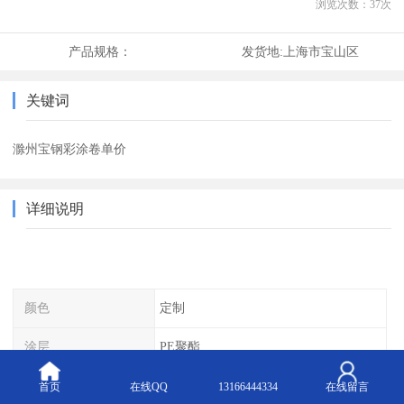
浏览次数：
37
次
产品规格：
发货地:
上海市宝山区
关键词
滁州宝钢彩涂卷单价
详细说明
颜色
定制
涂层
PE聚酯
镀层
镀锌
首页
在线QQ
13166444334
在线留言