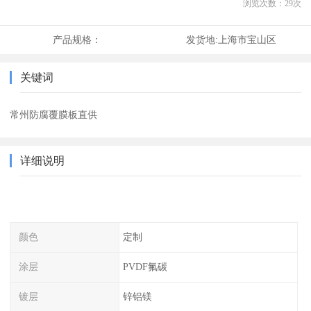
浏览次数：
29
次
产品规格：
发货地:
上海市宝山区
关键词
常州防腐覆膜板直供
详细说明
颜色
定制
涂层
PVDF氟碳
镀层
锌铝镁