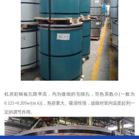
机房彩钢板孔隙率高，均为微细的毛细孔，导热系数小[一般为
0.121~0.205w/(m.k)]，热容量大、吸湿性强，故能对室内温度起到一
定的调节作用。