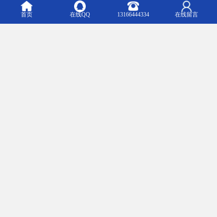
首页
在线QQ
13166444334
在线留言
随着抗静电彩钢板的逐渐流行，带动了国内抗静电彩钢板机械的大
力发展，目前就国内的市场而言，基本上国内的抗静电彩钢板生产