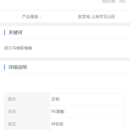
浏览次数：
38
次
产品规格：
发货地:
上海市宝山区
关键词
浙江马钢彩钢板
详细说明
颜色
定制
涂层
PE聚酯
镀层
锌铝镁