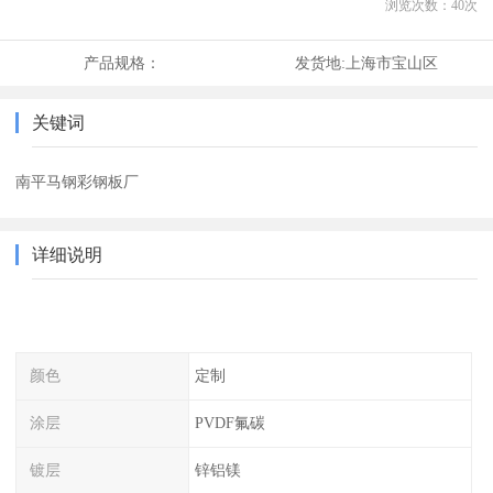
浏览次数：
40
次
产品规格：
发货地:
上海市宝山区
关键词
南平马钢彩钢板厂
详细说明
颜色
定制
涂层
PVDF氟碳
镀层
锌铝镁