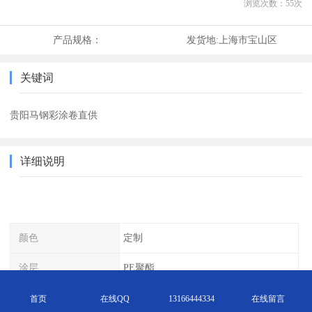
浏览次数：
55
次
产品规格：
发货地:
上海市宝山区
关键词
贵阳马钢彩涂卷直供
详细说明
颜色
定制
涂层
PE聚酯
镀层
镀锌
首页
在线QQ
13166444334
在线留言