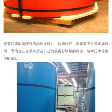
安装后即刻清理残留的披水碎片，拉铆钉杆，废弃紧固件等金属碎
屑，因为这些金属碎屑会引起简易房彩钢板的腐蚀、包角泛水等附
件的施工。