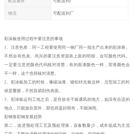
配送服务
可配送到厂
物流
可配送到厂
彩涂板使用过程中要注意的事项
1、注意色差，同一工程要使用同一钢厂同一批生产出来的彩涂卷。
不然会有色差。尚兴的要注意资源表上面的明细，会写颜色代码。
一定要注意把颜色代码核对清楚，有的面漆颜色一样，背漆颜色会
不一样，这个也得核对清楚。
2、彩涂板加工的时候，像碳油漆、镀铝锌光板这种，压型加工的时
候是覆膜，不然容易刮伤表面。
3、彩涂板运到工地之后，是存放在干燥通风的地方，如没有合适的
地点，只能放在室外，那也得盖好雨布，不能淋雨。
彩钢卷彩钢发展趋势
第二，改进预处理工艺及预处理液，设备数量少，成本低成为主流
工艺，不断改进预处理液的稳定性、抗蚀性、环保性能。