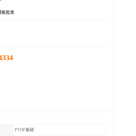
膜板批发
4334
PVDF氟碳