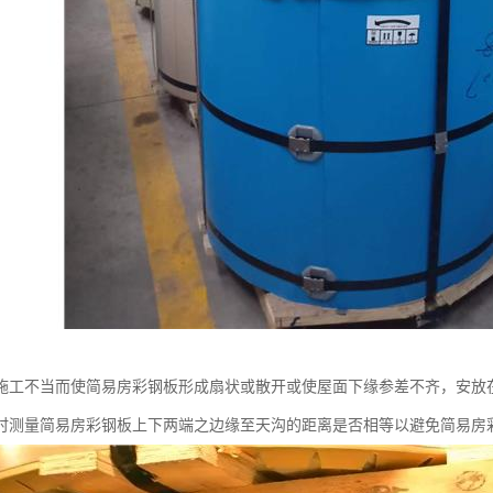
施工不当而使简易房彩钢板形成扇状或散开或使屋面下缘参差不齐，安放
时测量简易房彩钢板上下两端之边缘至天沟的距离是否相等以避免简易房