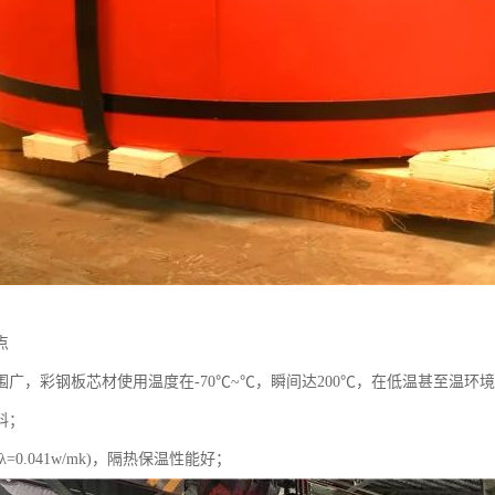
点
围广，彩钢板芯材使用温度在-70℃~℃，瞬间达200℃，在低温甚至温环
料；
=0.041w/mk)，隔热保温性能好；