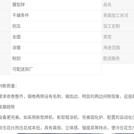
镀铝锌
品名
干燥条件
表面加工状况
抗压
加工定制
全国
类型
涂镀
用途范围
耐刮
配送服务
可配送到厂
判断质量：
要求收卷整齐，钢卷两侧没有毛刺、锯齿边、明显的两边间隙现象，这是
发展趋势
设备更完善。如采用新型焊机、新型辊涂机、完善固化炉、配置的自动化
冷压花比热压花成本低，具有美观、立体感、强度高等特点，使冷压花生