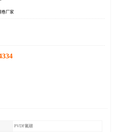
钢卷厂家
4334
PVDF氟碳