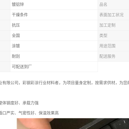
镀铝锌
品名
干燥条件
表面加工状况
抗压
加工定制
全国
类型
涂镀
用途范围
耐刮
配送服务
可配送到厂
业有限公司，彩钢彩涂行业材料者，为项目量身定制，按需求供材，为您
。
整体钢度好、承载力强
插口严实、气密性好、保温效果高