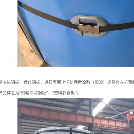
是冷轧钢板、镀锌钢板，进行表面化学处理后涂敷（辊涂）或复合有机薄膜
产品称之为“预辊涂彩钢板”、“塑料彩钢板”。