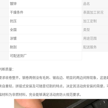
镀锌
品名
干燥条件
表面加工状况
抗压
加工定制
全国
类型
涂镀
用途范围
耐刮
配送服务
可配送到厂
判断质量：
要求收卷整齐，钢卷两侧没有毛刺、锯齿边、明显的两边间隙现象，这是
房自重轻，拼接式安装及可随意切割的特点，决定其活动房安装的简便，
温材料为非燃材料，完全能够满足活动房防火规范要求。