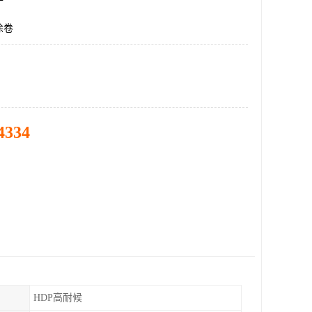
涂卷
4334
HDP高耐候