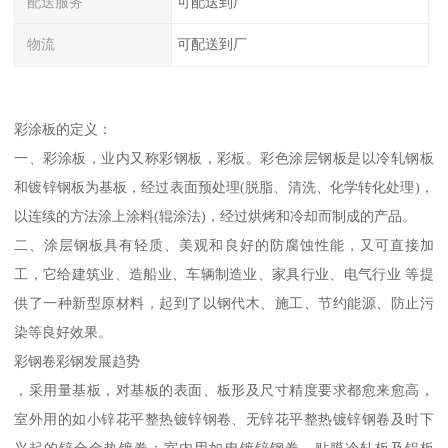
配送服务
可配送到厂
物流
可配送到厂
彩涂板的定义：
一、彩涂板，业内又称彩钢板，彩板。彩色涂层钢板是以冷轧钢板
和镀锌钢板为基板，经过表面预处理(脱脂、清洗、化学转化处理)，
以连续的方法涂上涂料(辊涂法)，经过烘烤和冷却而制成的产品。
二、涂层钢板具有轻质、美观和良好的防腐蚀性能，又可直接加
工，它给建筑业、造船业、车辆制造业、家具行业、电气行业 等提
供了一种新型原材料，起到了以钢代木、施工、节约能源、防止污
染等良好效果。
彩钢卷彩钢发展趋势
，采用量基板，对基板的表面、板形及尺寸精度要求都愈来愈高，
室外用的如小锌花平整热镀锌钢卷、无锌花平整热镀锌钢卷及时下
兴起的锌合金热镀卷；室内用如电镀锌钢卷、贴膜冷轧板及铝板