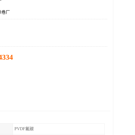
涂卷厂
4334
PVDF氟碳