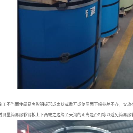
施工不当而使简易房彩钢板形成扇状或散开或使屋面下缘参差不齐，安放
时测量简易房彩钢板上下两端之边缘至天沟的距离是否相等以避免简易房