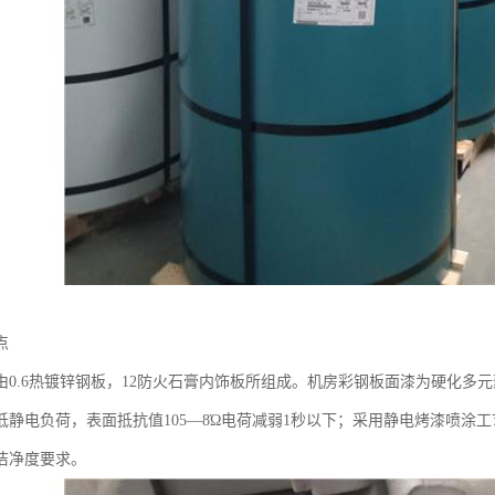
点
由0.6热镀锌钢板，12防火石膏内饰板所组成。机房彩钢板面漆为硬化多
低静电负荷，表面抵抗值105—8Ώ电荷减弱1秒以下；采用静电烤漆喷涂
洁净度要求。