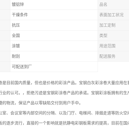
镀铝锌
品名
干燥条件
表面加工状况
抗压
加工定制
全国
类型
涂镀
用途范围
耐刮
配送服务
可配送到厂
卷是目前国内质量，但也是价格的彩涂产品。宝钢白灰彩涂卷大量应用在
行业的认可。，拒绝污迹是宝钢彩涂卷产品的承诺。宝钢彩涂板拥有的生
捷的物流，保证产品以零缺陷交付到用户手中。
公室、会议室等内部空间的分隔、以及门厅、电梯间、排烟走道等防火空
板的逐步流行，直接的一个影响就是抗静电彩钢板需求的提高，目前在国