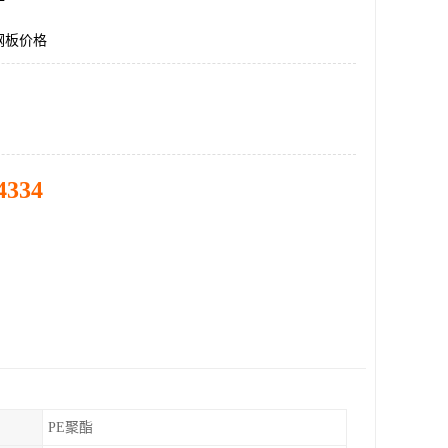
钢板价格
4334
PE聚酯