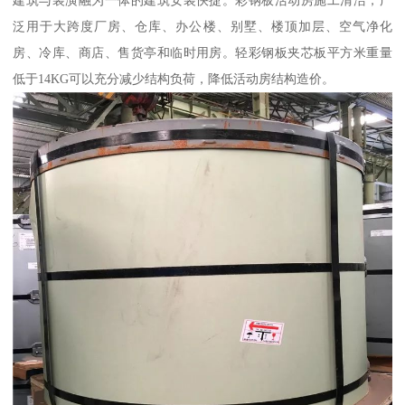
建筑与装潢融为一体的建筑安装快捷。彩钢板活动房施工清洁，广
泛用于大跨度厂房、仓库、办公楼、别墅、楼顶加层、空气净化
房、冷库、商店、售货亭和临时用房。轻彩钢板夹芯板平方米重量
低于14KG可以充分减少结构负荷，降低活动房结构造价。