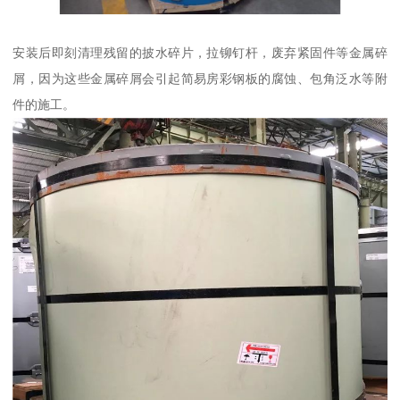
安装后即刻清理残留的披水碎片，拉铆钉杆，废弃紧固件等金属碎
屑，因为这些金属碎屑会引起简易房彩钢板的腐蚀、包角泛水等附
件的施工。