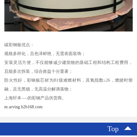
碳彩钢板优点：
规格多样化，且色泽鲜艳，无需表面装饰；
安装灵活方便，不仅能够减少建筑物的基础工程和结构工程费用，
且能多次拆装，综合效益十分显著；
防火性好，彩钢板芯材为B1级难燃材料，其氧指数≥26，燃烧时熔
融，且无黑烟，无高温分解滴落物；
上海轩本----的彩钢产品供货商。
m.arving.b2b168.com
Top