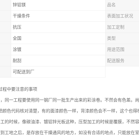
锌铝镁
品名
干燥条件
表面加工状况
抗压
加工定制
全国
类型
涂镀
用途范围
耐刮
配送服务
可配送到厂
过程中要注意的事项
差，同一工程要使用同一钢厂同一批生产出来的彩涂卷。不然会有色差。
把颜色代码核对清楚，有的面漆颜色一样，背漆颜色会不一样，这个也得
加工的时候，像碳油漆、镀铝锌光板这种，压型加工的时候是覆膜，不然
运到工地之后，是存放在干燥通风的地方，如没有合适的地点，只能放在