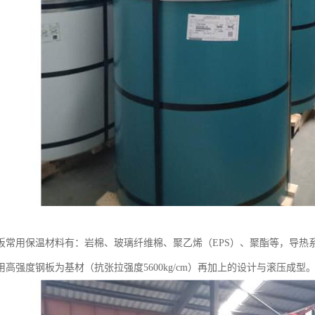
板常用保温材料有：岩棉、玻璃纤维棉、聚乙烯（EPS）、聚酯等，导热
用高强度钢板为基材（抗张拉强度5600kg/cm）再加上的设计与滚压成