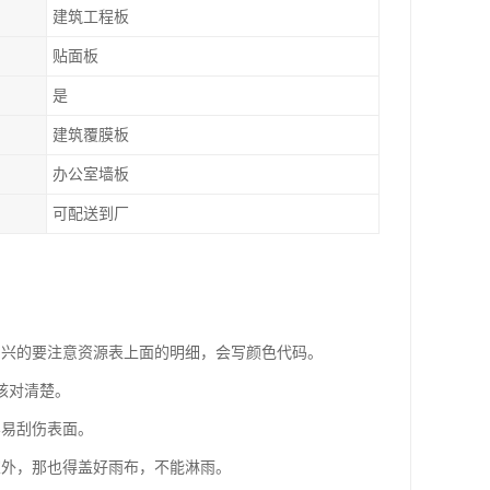
建筑工程板
贴面板
是
建筑覆膜板
办公室墙板
可配送到厂
尚兴的要注意资源表上面的明细，会写颜色代码。
核对清楚。
容易刮伤表面。
室外，那也得盖好雨布，不能淋雨。