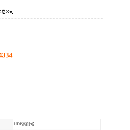
涂卷公司
4334
HDP高耐候