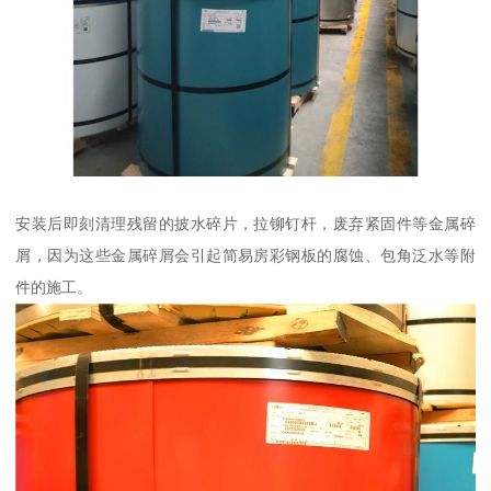
安装后即刻清理残留的披水碎片，拉铆钉杆，废弃紧固件等金属碎
屑，因为这些金属碎屑会引起简易房彩钢板的腐蚀、包角泛水等附
件的施工。