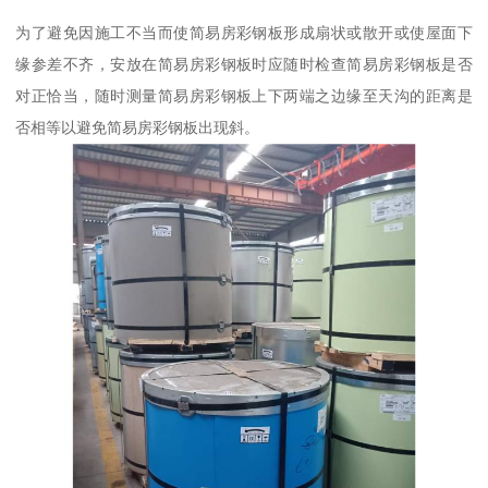
为了避免因施工不当而使简易房彩钢板形成扇状或散开或使屋面下
缘参差不齐，安放在简易房彩钢板时应随时检查简易房彩钢板是否
对正恰当，随时测量简易房彩钢板上下两端之边缘至天沟的距离是
否相等以避免简易房彩钢板出现斜。