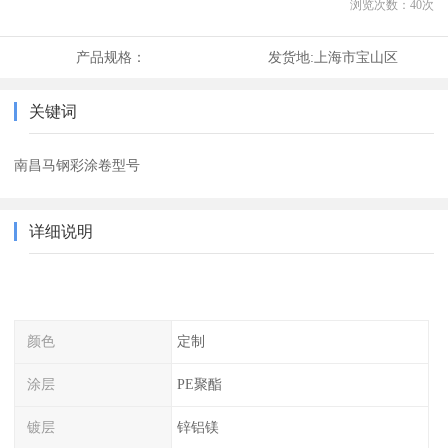
浏览次数：
40
次
产品规格：
发货地:
上海市宝山区
关键词
南昌马钢彩涂卷型号
详细说明
颜色
定制
涂层
PE聚酯
镀层
锌铝镁